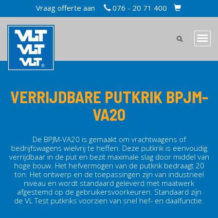
Overslaan
Vraag offerte aan
076 - 20 71 400
TOPBAR
en
CART
naar
MAIN
de
Navi
inhoud
MENU
wiss
gaan
MOBILE
VERRIJDBARE PUTKRIK BPJM-
VA20
De BPJM-VA20 is gemaakt om vrachtwagens of
bedrijfswagens wielvrij te heffen. Deze putkrik is eenvoudig
verrijdbaar in de put en bezit maximale slag door middel van
hoge bouw. Het hefvermogen van de putkrik bedraagt 20
ton. Het ontwerp en de toepassingen zijn van industrieel
niveau en wordt standaard geleverd met maatwerk
afgestemd op de gebruikersvoorkeuren. Standaard zijn
de VL Test putkriks voorzien van snel hef- en daalfunctie.