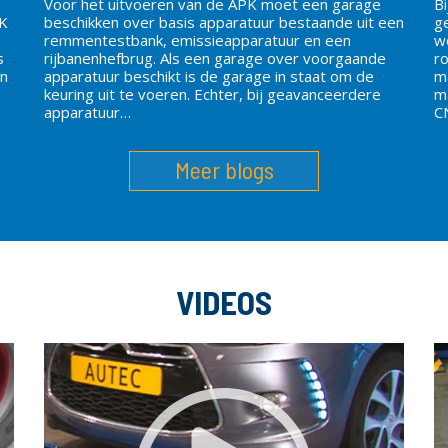
Voor het uitvoeren van de APK moet een garage
B
PK
beschikken over basis apparatuur bestaande uit een
g
remmentestbank, emissieapparatuur en een
w
s
rijbanenhefbrug. Als een garage over voorgaande
ro
en
apparatuur beschikt is de garage in staat om de
m
keuring uit te voeren. Echter, bij geavanceerdere
m
apparatuur…
C
Meer blogs
VIDEOS