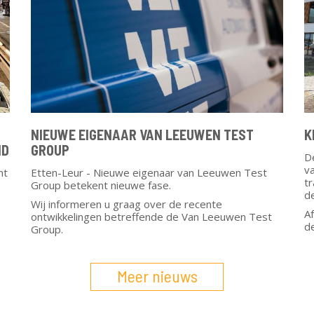
NIEUWE EIGENAAR VAN LEEUWEN TEST
K
ND
GROUP
D
va
nt
Etten-Leur - Nieuwe eigenaar van Leeuwen Test
t
Group betekent nieuwe fase.
d
Wij informeren u graag over de recente
A
ontwikkelingen betreffende de Van Leeuwen Test
d
Group.
Meer nieuws