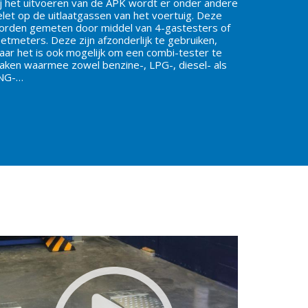
ij het uitvoeren van de APK wordt er onder andere
elet op de uitlaatgassen van het voertuig. Deze
orden gemeten door middel van 4-gastesters of
etmeters. Deze zijn afzonderlijk te gebruiken,
aar het is ook mogelijk om een combi-tester te
aken waarmee zowel benzine-, LPG-, diesel- als
NG-…