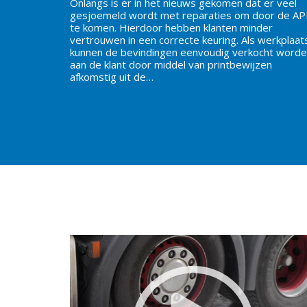
Onlangs is er in het nieuws gekomen dat er veel
gesjoemeld wordt met reparaties om door de A
te komen. Hierdoor hebben klanten minder
vertrouwen in een correcte keuring. Als werkplaat
kunnen de bevindingen eenvoudig verkocht word
aan de klant door middel van printbewijzen
afkomstig uit de…