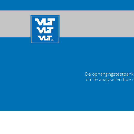
Overslaan
en
MAIN
naar
de
NAVIGATION
inhoud
gaan
De ophangingstestbank 
om te analyseren hoe de