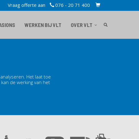
Vraag offerte aan
076 - 20 71 400
TOPBAR
CART
ASIONS
WERKEN BIJ VLT
OVER VLT
nalyseren. Het laat toe
t kan de werking van het