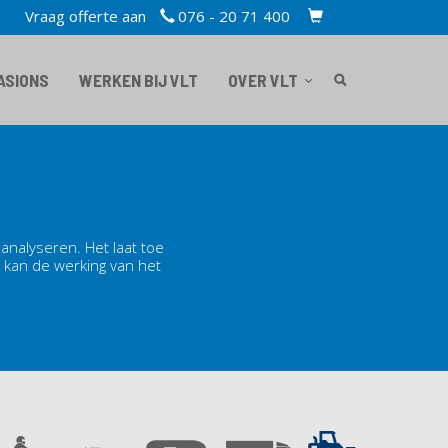
Vraag offerte aan
076 - 20 71 400
TOPBAR
CART
ASIONS
WERKEN BIJ VLT
OVER VLT
nalyseren. Het laat toe
t kan de werking van het