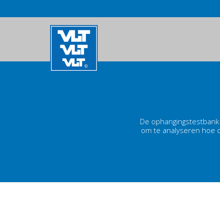
Overslaan
en
MAIN
naar
de
NAVIGATION
inhoud
gaan
De ophangingstestbank 
om te analyseren hoe de