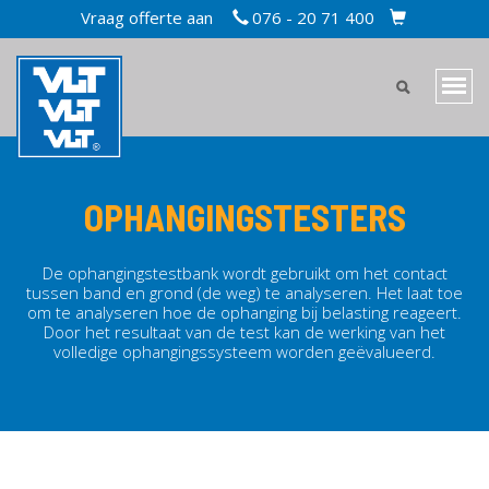
Overslaan
Vraag offerte aan
076 - 20 71 400
TOPBAR
en
CART
naar
MAIN
de
Navi
inhoud
MENU
wiss
gaan
MOBILE
OPHANGINGSTESTERS
De ophangingstestbank wordt gebruikt om het contact
tussen band en grond (de weg) te analyseren. Het laat toe
om te analyseren hoe de ophanging bij belasting reageert.
Door het resultaat van de test kan de werking van het
volledige ophangingssysteem worden geëvalueerd.