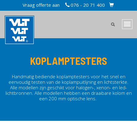
Overslaan
Vraag offerte aan
076 - 20 71 400
TOPBAR
en
CART
naar
MAIN
de
Navi
inhoud
MENU
wiss
gaan
MOBILE
KOPLAMPTESTERS
Handmatig bediende koplamptesters voor het snel en
eenvoudig testen van de koplampuitlijning en lichtsterkte.
Alle modellen zijn geschikt voor halogen-, xenon- en led-
lichtbronnen. Alle modellen hebben een draaibare kolom en
een 200 mm optische lens.