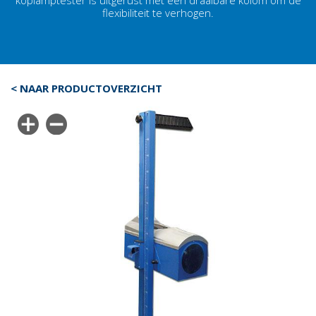
koplamptester
is uitgerust met een draaibare kolom om de
flexibiliteit te verhogen.
< NAAR PRODUCTOVERZICHT