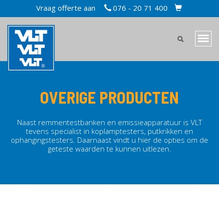
Overslaan
Vraag offerte aan
076 - 20 71 400
TOPBAR
en
CART
naar
MAIN
de
Navi
inhoud
MENU
wiss
gaan
MOBILE
OVERIGE PRODUCTEN
Naast remmentestbanken en emissieapparatuur is VLT
tevens specialist in koplamptesters, putkrikken en
ophangingstesters. Daarnaast vindt u hier de opties om de
geteste waarden te kunnen uitlezen.