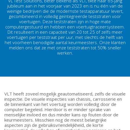
VL Test Solutions, beter bekend als VLT, tikte haar 65-jarig
jubileum aan in het voorjaar van 2023 en is nu één van de
weinige bedrijven die de modernste testapparatuur levert,
gecombineerd in volledig geïntegreerde teststraten voor
voertuigen. Deze teststraten zijn in hoge mate
computergestuurd en hebben een voertuigtraceersysteem.
Dit resulteert in een capaciteit van 20 tot 25 of zelfs meer
voertuigen per teststraat per uur, met slechts de helft van
het voorheen benodigde aantal keurmeesters. Onze klanten
melden ons dat ze met onze teststraten tot 50% sneller
werken.
VLT heeft zoveel mogelijk geautomatiseerd, zelfs de visuele
inspectie. De visuele inspecties van chassis, carrosserie en
de binnenkant van het voertuig worden volledig door de
computer begeleid. Hierdoor is er minder sprake van
menselijke invloed en dus minder kans op fouten door de
keurmeesters. Misschien nog de meest belangrijke
aspecten zijn de gebruiksvriendelijkheid, de korte