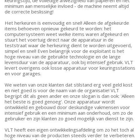
keuringstijd, de volledige afwezigheid van papieren en het
minimum aan menselijke invloed - de machine neemt altijd
de correcte beslissing!
Het herkeuren is eenvoudig en snel! Alleen de afgekeurde
items behoeven opnieuw gekeurd te worden: het
computersysteem weet welke items waren afgekeurd en
stuurt het voertuig direct naar de apparatuur in de
teststraat waar de herkeuring dient te worden uitgevoerd,
simpel en snel! Even belangrijk voor de exploitant is het
hoge niveau van de gebruikte technologie en de lange
levensduur van de apparatuur, ook bij intensief gebruik. VLT
levert overigens ook losse apparatuur voor keuringsstations
en voor garages.
We weten van onze klanten dat stilstand erg veel geld kost
en niet goed is voor de naam van de organisatie! VLT
begrijpt dit als geen ander en onze slogan is dan ook: 'Alleen
het beste is goed genoeg'. Onze apparatuur wordt
ontwikkeld en gebouwd door deskundige vakmensen voor
intensief gebruik en een minimum aan onderhoud, om zo de
gebruiker en zijn klanten zo goed mogelijk van dienst te zijn.
VLT heeft een eigen ontwikkelingsafdeling om zo het toch al
hoge niveau van de producten steeds verder te verbeteren.