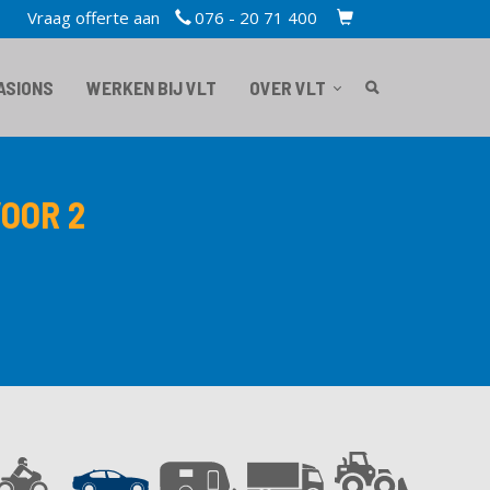
Vraag offerte aan
076 - 20 71 400
TOPBAR
CART
ASIONS
WERKEN BIJ VLT
OVER VLT
OOR 2