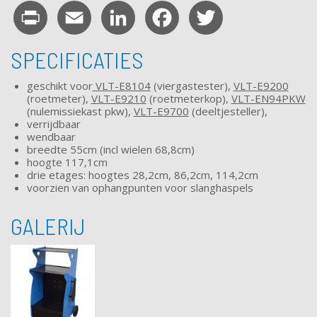
Print
Email
LinkedIn
Facebook
Twitter
SPECIFICATIES
geschikt voor
VLT-E8104
(viergastester),
VLT-E9200
(roetmeter),
VLT-E9210
(roetmeterkop),
VLT-EN94PKW
(nulemissiekast pkw),
VLT-E9700
(deeltjesteller),
verrijdbaar
wendbaar
breedte 55cm (incl wielen 68,8cm)
hoogte 117,1cm
drie etages: hoogtes 28,2cm, 86,2cm, 114,2cm
voorzien van ophangpunten voor slanghaspels
GALERIJ