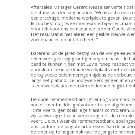
Aftersales Manager Gerard Nesselaar vertelt dat 
de status van leerling hebben. “We investeren in
een prachtige, moderne werkplek te geven. Daar st
Ik zou best nog twee monteurs erbij willen, maar 
prioriteit voor ons en nadat we eerder Gouda al h
Het resultaat is niet alleen een gelikte nieuwe we
zonnepanelen op het dak heeft.”
Daterend uit de jaren zestig van de vorige eeuw i
rekenwerk gelukkig groot genoeg om naast de bu
pand te kunnen rijden met LZV’s. “Diep respect 
doorsleutelde in die koude werkplaats met extra k
de logistieke belemmeringen tijdens de verbouwi
langs het plafond. De hoogwerkers gingen af en a
is een werkplaats met ruim voldoende daglicht ont
De oude remmentestbank ligt er nog voor nood zol
hoe dit meetmiddel geëvolueerd is de afgelopen de
lichte voertuigen zoals lege trailers controleren. 
zijn aanwezig) staat in verbinding met de centrale
voert. De put waar de remmentestbank, spelingsde
dus conform de jongste arbo-eisen. Aan de andere k
de vloer op te hogen ook naar de jongste normen