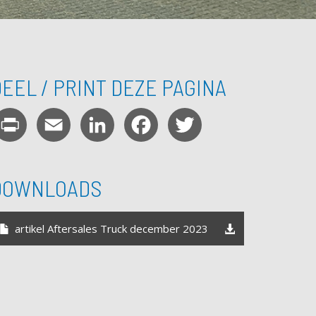
EEL / PRINT DEZE PAGINA
Print
Email
LinkedIn
Facebook
Twitter
DOWNLOADS
artikel Aftersales Truck december 2023