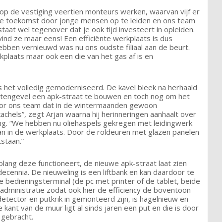
op de vestiging veertien monteurs werken, waarvan vijf er
 de toekomst door jonge mensen op te leiden en ons team
aat wel tegenover dat je ook tijd investeert in opleiden.
vind ze maar eens! Een efficiënte werkplaats is dus
ebben vernieuwd was nu ons oudste filiaal aan de beurt.
rkplaats maar ook een die van het gas af is en
s het volledig gemoderniseerd. De kavel bleek na herhaald
itengevel een apk-straat te bouwen en toch nog om het
voor ons team dat in de wintermaanden gewoon
achels”, zegt Arjan waarna hij herinneringen aanhaalt over
ng. “We hebben nu oliehaspels gekregen met leidingwerk
an in de werkplaats. Door de roldeuren met glazen panelen
staan.”
ang deze functioneert, de nieuwe apk-straat laat zien
cennia. De nieuweling is een liftbank en kan daardoor te
De bedieningsterminal (de pc met printer of de tablet, beide
 administratie zodat ook hier de efficiency de boventoon
tector en putkrik in gemonteerd zijn, is hagelnieuw en
ant van de muur ligt al sinds jaren een put en die is door
 gebracht.